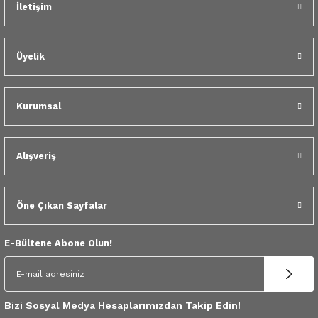
İletişim
 Yedek Parça
dek Parça
Üyelik
e Yedek Parça
Kurumsal
 Yedek Parça
r Yedek Parça
Alışveriş
Öne Çıkan Sayfalar
E-Bültene Abone Olun!
Bizi Sosyal Medya Hesaplarımızdan Takip Edin!