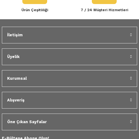
 Yedek Parça
Ürün Çeşitliliği
7 / 24 Müşteri Hizmetleri
dek Parça
Gönder
e Yedek Parça
İletişim
 Yedek Parça
Üyelik
r Yedek Parça
Kurumsal
Alışveriş
Öne Çıkan Sayfalar
E-Bültene Abone Olun!