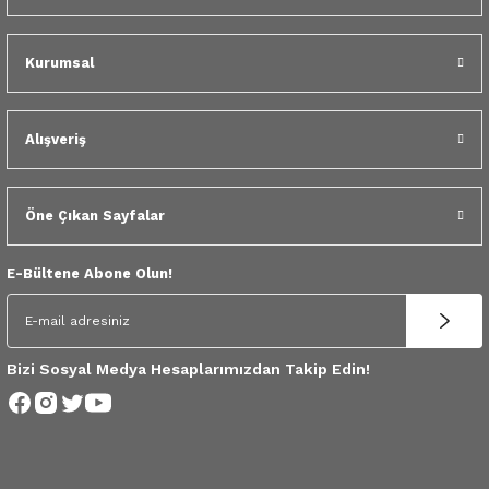
 Yedek Parça
Kurumsal
dek Parça
e Yedek Parça
Alışveriş
 Yedek Parça
Öne Çıkan Sayfalar
r Yedek Parça
E-Bültene Abone Olun!
Bizi Sosyal Medya Hesaplarımızdan Takip Edin!