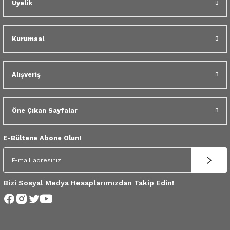
Üyelik
 Yedek Parça
dek Parça
Kurumsal
e Yedek Parça
Alışveriş
 Yedek Parça
r Yedek Parça
Öne Çıkan Sayfalar
E-Bültene Abone Olun!
Bizi Sosyal Medya Hesaplarımızdan Takip Edin!