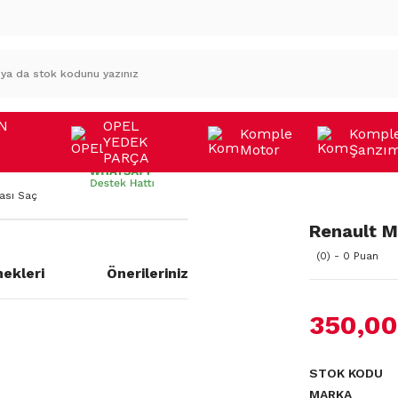
N
OPEL
Komple
Kompl
YEDEK
Motor
Şanzı
A
PARÇA
ası Saç
Renault M
(0) - 0 Puan
ekleri
Önerileriniz
350,00
a yetersiz gördüğünüz noktaları
STOK KODU
MARKA