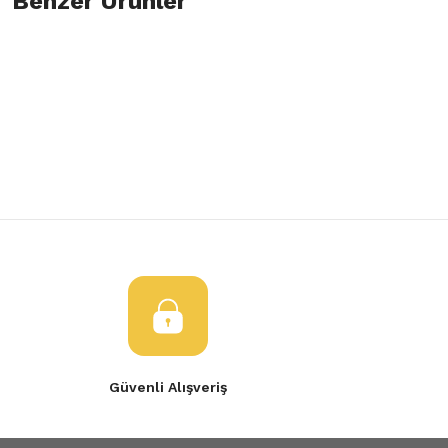
Benzer Ürünler
Bu ürüne ilk yorumu siz yapın!
Görüş ve önerileriniz için teşekkür ederiz.
Yorum Yaz
Ürün resmi kalitesiz, bozuk veya görüntülenemiyor.
Fren Vakum Contası Master 3
VAKUM POMPASI CONTASI
Ürün açıklamasında eksik bilgiler bulunuyor.
Ürün bilgilerinde hatalar bulunuyor.
300,00 TL
805,18 TL
Ürün fiyatı diğer sitelerden daha pahalı.
Bu ürüne benzer farklı alternatifler olmalı.
Gönder
Güvenli Alışveriş