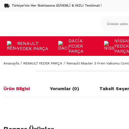
Türkiye'nin Her Noktasına GÜVENLİ & HIZLI Teslimat !
DACİA
NİSSA
RENAULT
YEDEK
YEDEK
YEDEK PARÇA
PARÇA
PARÇ
Anasayfa
RENAULT YEDEK PARÇA
Renault Master 3 Fren Vakumu Cont
Ürün Bilgisi
Yorumlar (0)
Taksit Seçen
Bu ürünün fiyat bilgisi, resim, ürün açıklamalarında ve diğer konulard
öneri formunu kullanarak tarafımıza iletebilirsiniz.