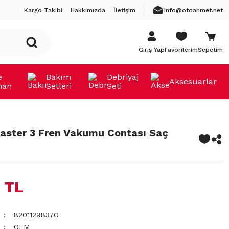
Kargo Takibi
Hakkımızda
İletişim
info@otoahmet.net
Giriş Yap
Favorilerim
Sepetim
e
Bakım
Debriyaj
Aksesuarlar
man
Setleri
Seti
aster 3 Fren Vakumu Contası Saç
 TL
8201129837O
OEM