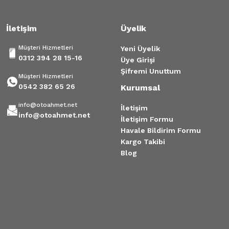
Gönder
İletişim
Üyelik
Müşteri Hizmetleri
Yeni Üyelik
0312 394 28 15-16
Üye Girişi
Şifremi Unuttum
Müşteri Hizmetleri
0542 382 65 26
Kurumsal
info@otoahmet.net
İletişim
info@otoahmet.net
İletişim Formu
Havale Bildirim Formu
Kargo Takibi
Blog