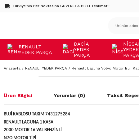
Türkiye'nin Her Noktasına GÜVENLİ & HIZLI Teslimat !
DACİA
NİSSA
RENAULT
YEDEK
YEDEK
YEDEK PARÇA
PARÇA
PARÇ
Anasayfa
RENAULT YEDEK PARÇA
Renault Laguna Volvo Motor Buji Ka
Ürün Bilgisi
Yorumlar (0)
Taksit Seçen
BUJİ KABLOSU TAKIM 7431275284
RENAULT LAGUNA 1 KASA
2000 MOTOR 16 VAL BENZİNLİ
N7Q MOTOR TİPİ