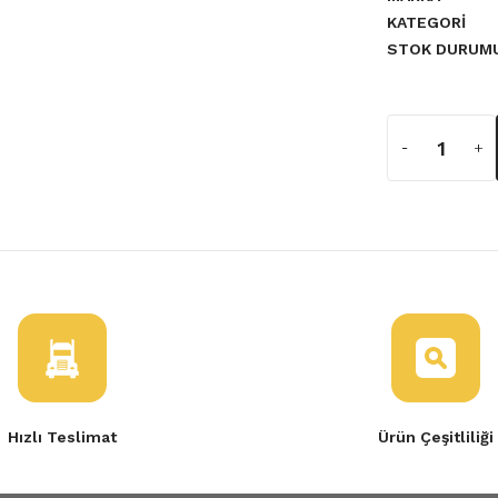
KATEGORI
STOK DURUM
a yetersiz gördüğünüz noktaları
Hızlı Teslimat
Ürün Çeşitliliği