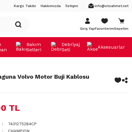
Kargo Takibi
Hakkımızda
İletişim
info@otoahmet.net
Giriş Yap
Favorilerim
Sepetim
e
Bakım
Debriyaj
Aksesuarlar
man
Setleri
Seti
aguna Volvo Motor Buji Kablosu
00 TL
7431275284CP
CHAMPION