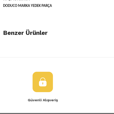
DODUCO MARKA YEDEK PARÇA
Bu ürünün fiyat bilgisi, resim, ürün açıklamalarında ve diğer konulard
öneri formunu kullanarak tarafımıza iletebilirsiniz.
Benzer Ürünler
Bu ürüne ilk yorumu siz yapın!
Görüş ve önerileriniz için teşekkür ederiz.
Yorum Yaz
Ürün resmi kalitesiz, bozuk veya görüntülenemiyor.
Buji Kablosu N7q Volvo Motor Laguna Safrane
Ürün açıklamasında eksik bilgiler bulunuyor.
Ürün bilgilerinde hatalar bulunuyor.
1.200,00 TL
Ürün fiyatı diğer sitelerden daha pahalı.
Bu ürüne benzer farklı alternatifler olmalı.
Güvenli Alışveriş