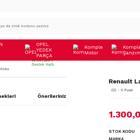
N
OPEL
Komple
Kompl
YEDEK
Motor
Şanzı
A
PARÇA
blosu
Renault L
(0) - 0 Puan
ekleri
Önerileriniz
1.300,
STOK KODU
MARKA