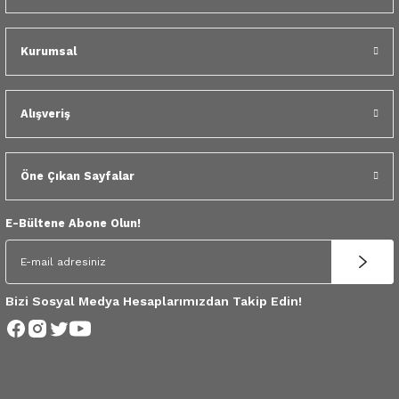
 Yedek Parça
Kurumsal
dek Parça
e Yedek Parça
Alışveriş
 Yedek Parça
Öne Çıkan Sayfalar
r Yedek Parça
E-Bültene Abone Olun!
Bizi Sosyal Medya Hesaplarımızdan Takip Edin!