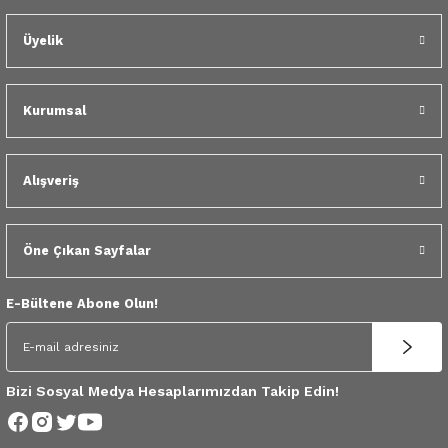
 Yedek Parça
Üyelik
dek Parça
e Yedek Parça
Kurumsal
 Yedek Parça
Alışveriş
r Yedek Parça
Öne Çıkan Sayfalar
E-Bültene Abone Olun!
Bizi Sosyal Medya Hesaplarımızdan Takip Edin!