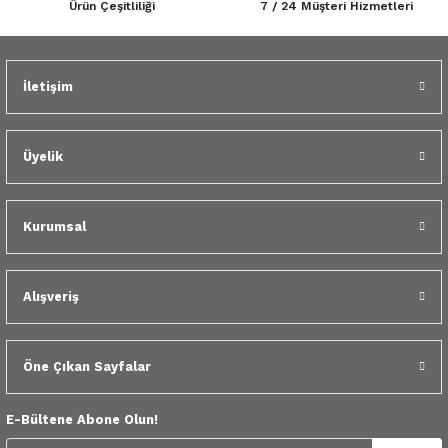
Ürün Çeşitliliği
7 / 24 Müşteri Hizmetleri
 Yedek Parça
Gönder
dek Parça
İletişim
e Yedek Parça
Üyelik
 Yedek Parça
r Yedek Parça
Kurumsal
Alışveriş
Öne Çıkan Sayfalar
E-Bültene Abone Olun!