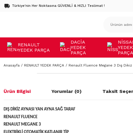
Türkiye'nin Her Noktasına GÜVENLİ & HIZLI Teslimat !
DACİA
NİSSA
RENAULT
YEDEK
YEDEK
YEDEK PARÇA
PARÇA
PARÇ
Anasayfa
RENAULT YEDEK PARÇA
Renault Fluence Megane 3 Dış Dikiz 
Ürün Bilgisi
Yorumlar (0)
Taksit Seçen
DIŞ DİKİZ AYNASI YAN AYNA SAĞ TARAF
RENAULT FLUENCE
RENAULT MEGANE 3
ELEKTRİKLİ OTOMATİK KATLANIR TİP