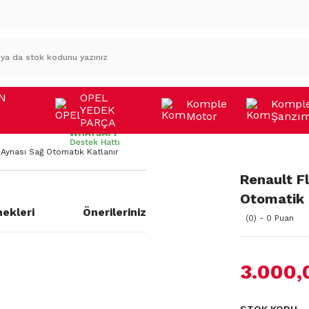
N
OPEL
Komple
Kompl
YEDEK
Motor
Şanzı
A
PARÇA
Aynası Sağ Otomatik Katlanır
Renault F
Otomatik 
ekleri
Önerileriniz
(0) - 0 Puan
3.000,