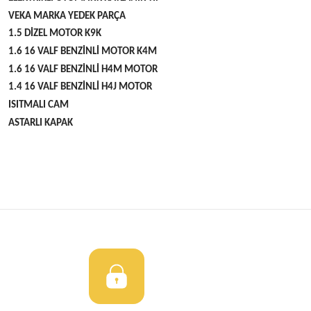
VEKA MARKA YEDEK PARÇA
1.5 DİZEL MOTOR K9K
1.6 16 VALF BENZİNLİ MOTOR K4M
1.6 16 VALF BENZİNLİ H4M MOTOR
1.4 16 VALF BENZİNLİ H4J MOTOR
ISITMALI CAM
ASTARLI KAPAK
Bu ürünün fiyat bilgisi, resim, ürün açıklamalarında ve diğer konulard
öneri formunu kullanarak tarafımıza iletebilirsiniz.
Bu ürüne ilk yorumu siz yapın!
Görüş ve önerileriniz için teşekkür ederiz.
Yorum Yaz
Ürün resmi kalitesiz, bozuk veya görüntülenemiyor.
Ürün açıklamasında eksik bilgiler bulunuyor.
Ürün bilgilerinde hatalar bulunuyor.