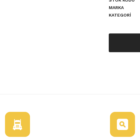
STOK KODU
MARKA
KATEGORI
a yetersiz gördüğünüz noktaları