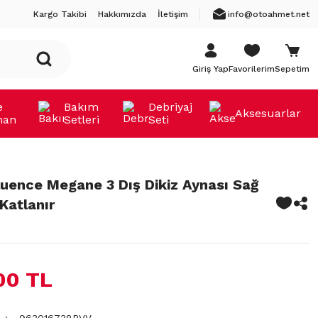
Kargo Takibi
Hakkımızda
İletişim
info@otoahmet.net
Giriş Yap
Favorilerim
Sepetim
e
Bakım
Debriyaj
Aksesuarlar
man
Setleri
Seti
luence Megane 3 Dış Dikiz Aynası Sağ
Katlanır
00 TL