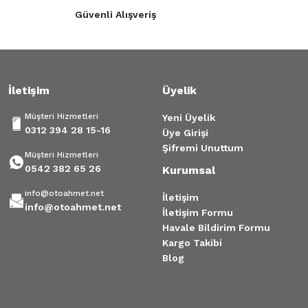
Güvenli Alışveriş
Ürün fiyatı diğer sitelerden daha pahalı.
Bu ürüne benzer farklı alternatifler olmalı.
İletişim
Üyelik
Müşteri Hizmetleri
Yeni Üyelik
0312 394 28 15-16
Üye Girişi
Gönder
Şifremi Unuttum
Müşteri Hizmetleri
0542 382 65 26
Kurumsal
info@otoahmet.net
İletişim
info@otoahmet.net
İletişim Formu
Havale Bildirim Formu
Kargo Takibi
Blog