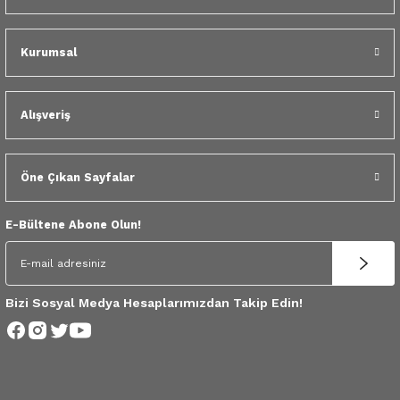
 Yedek Parça
dek Parça
Kurumsal
e Yedek Parça
Alışveriş
 Yedek Parça
Öne Çıkan Sayfalar
r Yedek Parça
E-Bültene Abone Olun!
Bizi Sosyal Medya Hesaplarımızdan Takip Edin!