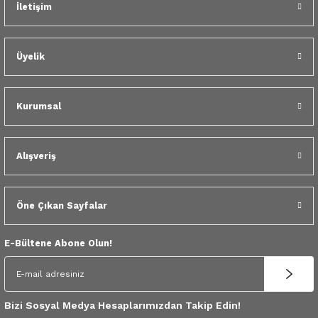
İletişim
 Yedek Parça
dek Parça
Üyelik
e Yedek Parça
Kurumsal
 Yedek Parça
r Yedek Parça
Alışveriş
Öne Çıkan Sayfalar
E-Bültene Abone Olun!
Bizi Sosyal Medya Hesaplarımızdan Takip Edin!