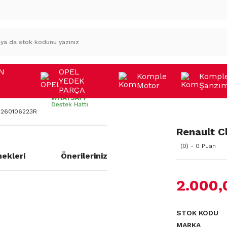
N
OPEL
Komple
Kompl
YEDEK
Motor
Şanzı
A
PARÇA
y 260106223R
Renault C
(0) - 0 Puan
ekleri
Önerileriniz
2.000,
STOK KODU
MARKA