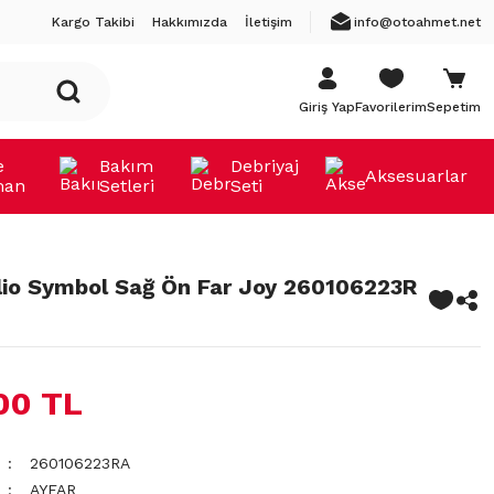
Kargo Takibi
Hakkımızda
İletişim
info@otoahmet.net
Giriş Yap
Favorilerim
Sepetim
e
Bakım
Debriyaj
Aksesuarlar
man
Setleri
Seti
lio Symbol Sağ Ön Far Joy 260106223R
00 TL
260106223RA
AYFAR