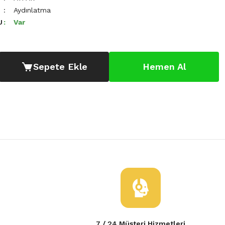
Aydınlatma
U
Var
Sepete Ekle
Hemen Al
7 / 24 Müşteri Hizmetleri