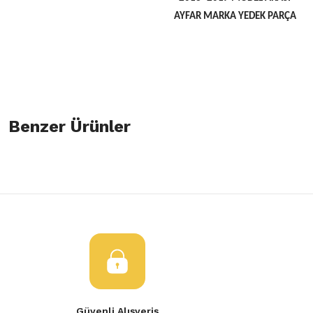
AYFAR MARKA YEDEK PARÇA
Bu ürünün fiyat bilgisi, resim, ürün açıklamalarında ve diğer konulard
öneri formunu kullanarak tarafımıza iletebilirsiniz.
Benzer Ürünler
Bu ürüne ilk yorumu siz yapın!
Görüş ve önerileriniz için teşekkür ederiz.
Yorum Yaz
Ürün resmi kalitesiz, bozuk veya görüntülenemiyor.
260106223R Clio Symbol Sağ Far Depo Marka
Renault Clio 
Ürün açıklamasında eksik bilgiler bulunuyor.
Ürün bilgilerinde hatalar bulunuyor.
3.500,00 TL
18.761,18 TL
Ürün fiyatı diğer sitelerden daha pahalı.
Bu ürüne benzer farklı alternatifler olmalı.
Güvenli Alışveriş