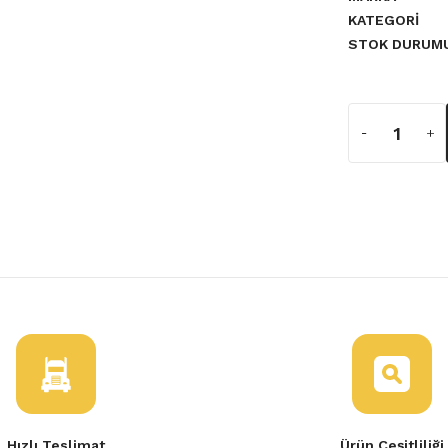
KATEGORI
STOK DURUM
a yetersiz gördüğünüz noktaları
Tükendi
Symbol Joy Sağ Far-260106223R
Hızlı Teslimat
Ürün Çeşitliliği