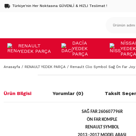
Türkiye'nin Her Noktasına GÜVENLİ & HIZLI Teslimat !
DACİA
NİSSA
RENAULT
YEDEK
YEDEK
YEDEK PARÇA
PARÇA
PARÇ
Anasayfa
RENAULT YEDEK PARÇA
Renault Clio Symbol Sağ Ön Far Jo
Ürün Bilgisi
Yorumlar (0)
Taksit Seçen
SAĞ FAR 260607796R
ÖN FAR KOMPLE
RENAULT SYMBOL
2013 -2017 MODEL ARASI