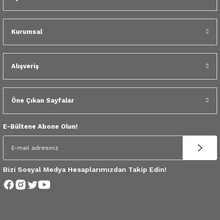
 Yedek Parça
dek Parça
Kurumsal
e Yedek Parça
Alışveriş
 Yedek Parça
Öne Çıkan Sayfalar
r Yedek Parça
E-Bültene Abone Olun!
Bizi Sosyal Medya Hesaplarımızdan Takip Edin!