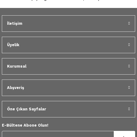
 Yedek Parça
dek Parça
İletişim
Gönder
e Yedek Parça
Üyelik
 Yedek Parça
r Yedek Parça
Kurumsal
Alışveriş
Öne Çıkan Sayfalar
E-Bültene Abone Olun!