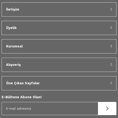
 Yedek Parça
İletişim
dek Parça
Üyelik
e Yedek Parça
 Yedek Parça
Kurumsal
r Yedek Parça
Alışveriş
Öne Çıkan Sayfalar
E-Bültene Abone Olun!