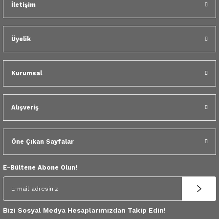
İletişim
 Yedek Parça
dek Parça
Üyelik
e Yedek Parça
Kurumsal
 Yedek Parça
r Yedek Parça
Alışveriş
Öne Çıkan Sayfalar
E-Bültene Abone Olun!
Bizi Sosyal Medya Hesaplarımızdan Takip Edin!