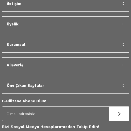
 Yedek Parça
İletişim
Gönder
dek Parça
Üyelik
e Yedek Parça
Kurumsal
 Yedek Parça
r Yedek Parça
Alışveriş
Öne Çıkan Sayfalar
E-Bültene Abone Olun!
Bizi Sosyal Medya Hesaplarımızdan Takip Edin!