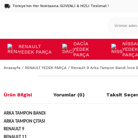
Türkiye'nin Her Noktasına GÜVENLİ & HIZLI Teslimat !
DACİA
NİSSA
RENAULT
YEDEK
YEDEK
YEDEK PARÇA
PARÇA
PARÇ
Anasayfa
RENAULT YEDEK PARÇA
Renault 9 Arka Tampon Bandı İnce 
Ürün Bilgisi
Yorumlar (0)
Taksit Seçen
ARKA TAMPON BANDI
ARKA TAMPON ÇITASI
RENAULT 9
RENAULT 11