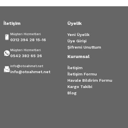
Gönder
İletişim
Üyelik
Müşteri Hizmetleri
Yeni Üyelik
0312 394 28 15-16
Üye Girişi
Şifremi Unuttum
Müşteri Hizmetleri
0542 382 65 26
Kurumsal
info@otoahmet.net
İletişim
info@otoahmet.net
İletişim Formu
Havale Bildirim Formu
Kargo Takibi
Blog