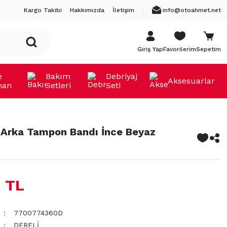
Kargo Takibi
Hakkımızda
İletişim
info@otoahmet.net
Giriş Yap
Favorilerim
Sepetim
e
Bakım
Debriyaj
Aksesuarlar
man
Setleri
Seti
 Arka Tampon Bandı İnce Beyaz
 TL
7700774360D
DERELİ