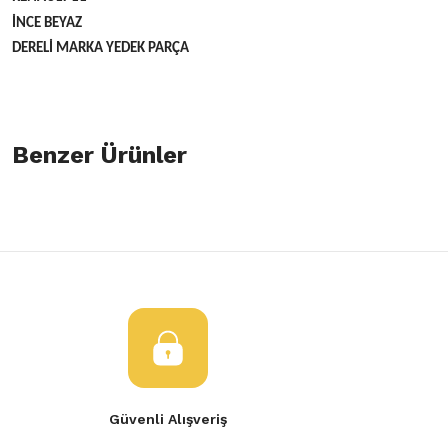
İNCE BEYAZ
DERELİ MARKA YEDEK PARÇA
Bu ürünün fiyat bilgisi, resim, ürün açıklamalarında ve diğer konulard
öneri formunu kullanarak tarafımıza iletebilirsiniz.
Benzer Ürünler
Bu ürüne ilk yorumu siz yapın!
Görüş ve önerileriniz için teşekkür ederiz.
Yorum Yaz
Ürün resmi kalitesiz, bozuk veya görüntülenemiyor.
Arka Tampon Bandı Renault 9 Broadway İnce
Ürün açıklamasında eksik bilgiler bulunuyor.
Ürün bilgilerinde hatalar bulunuyor.
350,00 TL
Ürün fiyatı diğer sitelerden daha pahalı.
Bu ürüne benzer farklı alternatifler olmalı.
Güvenli Alışveriş