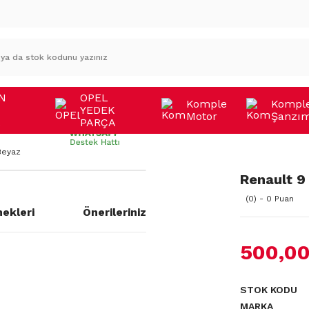
N
OPEL
Komple
Kompl
YEDEK
Motor
Şanzı
A
PARÇA
Beyaz
Renault 9
(0) - 0 Puan
ekleri
Önerileriniz
500,00
STOK KODU
MARKA