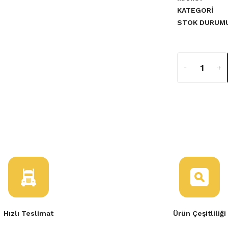
KATEGORI
STOK DURUM
a yetersiz gördüğünüz noktaları
Hızlı Teslimat
Ürün Çeşitliliği