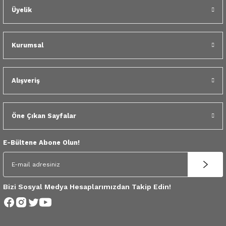
 Yedek Parça
Üyelik
dek Parça
Kurumsal
e Yedek Parça
 Yedek Parça
Alışveriş
r Yedek Parça
Öne Çıkan Sayfalar
E-Bültene Abone Olun!
Bizi Sosyal Medya Hesaplarımızdan Takip Edin!