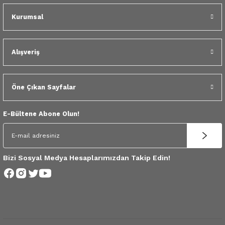
 Yedek Parça
Kurumsal
dek Parça
Alışveriş
e Yedek Parça
 Yedek Parça
Öne Çıkan Sayfalar
r Yedek Parça
E-Bültene Abone Olun!
Bizi Sosyal Medya Hesaplarımızdan Takip Edin!