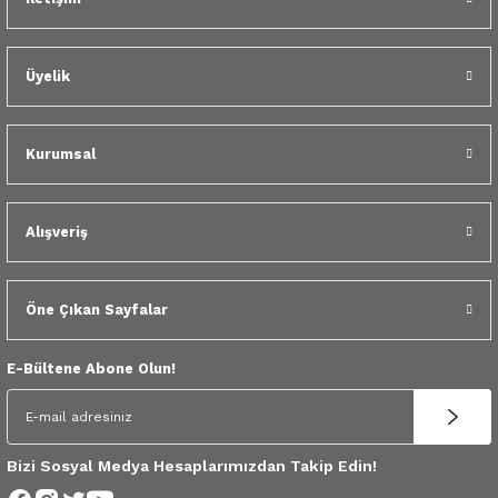
 Yedek Parça
dek Parça
Üyelik
e Yedek Parça
Kurumsal
 Yedek Parça
r Yedek Parça
Alışveriş
Öne Çıkan Sayfalar
E-Bültene Abone Olun!
Bizi Sosyal Medya Hesaplarımızdan Takip Edin!