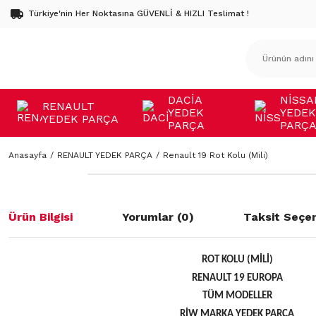
Türkiye'nin Her Noktasına GÜVENLİ & HIZLI Teslimat !
DACİA
NİSSA
RENAULT
YEDEK
YEDEK
YEDEK PARÇA
PARÇA
PARÇ
Anasayfa
RENAULT YEDEK PARÇA
Renault 19 Rot Kolu (Mili)
Ürün Bilgisi
Yorumlar (0)
Taksit Seçen
ROT KOLU (MİLİ)
RENAULT 19 EUROPA
TÜM MODELLER
RİW MARKA YEDEK PARÇA