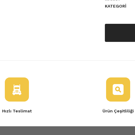
KATEGORI
a yetersiz gördüğünüz noktaları
Tükendi
ault 19 21 Rot Mili ( Kolu )
0,00 TL
Hızlı Teslimat
Ürün Çeşitliliği