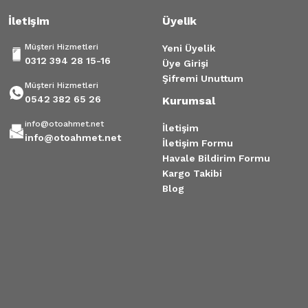
İletişim
Üyelik
Müşteri Hizmetleri
Yeni Üyelik
0312 394 28 15-16
Üye Girişi
Şifremi Unuttum
Müşteri Hizmetleri
0542 382 65 26
Kurumsal
info@otoahmet.net
İletişim
info@otoahmet.net
İletişim Formu
Havale Bildirim Formu
Kargo Takibi
Blog