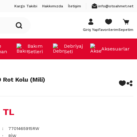
Kargo Takibi
Hakkımızda
İletişim
info@otoahmet.net
Giriş Yap
Favorilerim
Sepetim
e
Bakım
Debriyaj
Aksesuarlar
man
Setleri
Seti
 Rot Kolu (Mili)
 TL
7701465915RW
RİW