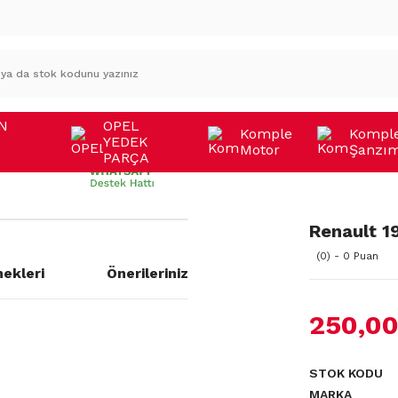
N
OPEL
Komple
Kompl
YEDEK
Motor
Şanzı
A
PARÇA
Renault 19
(0) - 0 Puan
ekleri
Önerileriniz
250,00
STOK KODU
MARKA