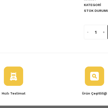
KATEGORI
STOK DURUM
a yetersiz gördüğünüz noktaları
Hızlı Teslimat
Ürün Çeşitliliği