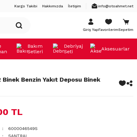
Kargo Takibi
Hakkımızda
İletişim
info@otoahmet.net
Giriş Yap
Favorilerim
Sepetim
e
Bakım
Debriyaj
Aksesuarlar
man
Setleri
Seti
2 Binek Benzin Yakıt Deposu Binek
00 TL
6000046549S
SANTRAL