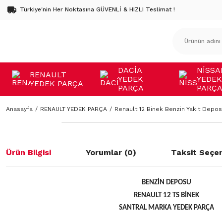
Türkiye'nin Her Noktasına GÜVENLİ & HIZLI Teslimat !
DACİA
NİSSA
RENAULT
YEDEK
YEDEK
YEDEK PARÇA
PARÇA
PARÇ
Anasayfa
RENAULT YEDEK PARÇA
Renault 12 Binek Benzin Yakıt Depo
Ürün Bilgisi
Yorumlar (0)
Taksit Seçen
BENZİN DEPOSU
RENAULT 12 TS BİNEK
SANTRAL MARKA YEDEK PARÇA