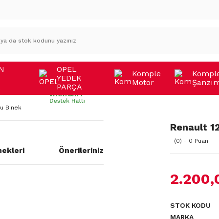
N
OPEL
Komple
Kompl
YEDEK
Motor
Şanzı
A
PARÇA
su Binek
Renault 1
(0) - 0 Puan
ekleri
Önerileriniz
2.200,
STOK KODU
MARKA