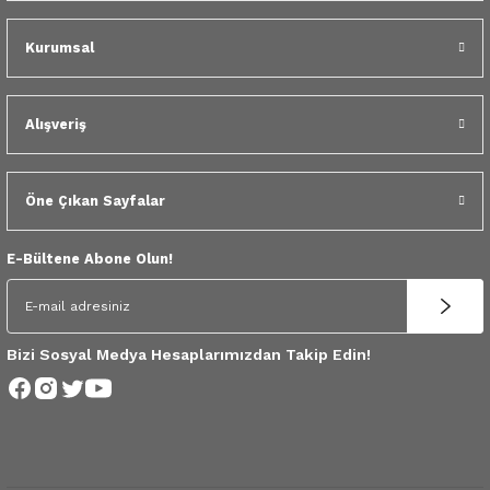
 Yedek Parça
Kurumsal
dek Parça
e Yedek Parça
Alışveriş
 Yedek Parça
Öne Çıkan Sayfalar
r Yedek Parça
E-Bültene Abone Olun!
Bizi Sosyal Medya Hesaplarımızdan Takip Edin!