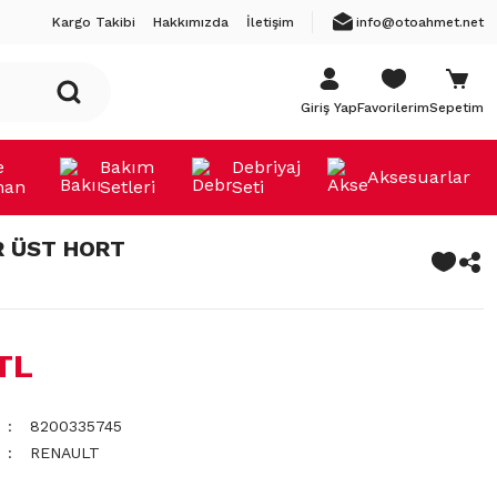
Kargo Takibi
Hakkımızda
İletişim
info@otoahmet.net
Giriş Yap
Favorilerim
Sepetim
e
Bakım
Debriyaj
Aksesuarlar
man
Setleri
Seti
R ÜST HORT
 TL
8200335745
RENAULT