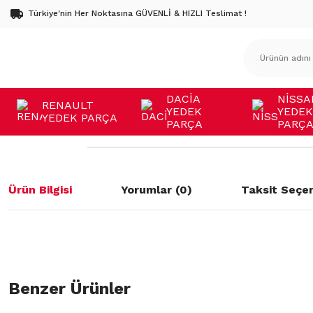
Türkiye'nin Her Noktasına GÜVENLİ & HIZLI Teslimat !
DACİA
NİSSA
RENAULT
YEDEK
YEDEK
YEDEK PARÇA
PARÇA
PARÇ
Ürün Bilgisi
Yorumlar (0)
Taksit Seçen
Bu ürünün fiyat bilgisi, resim, ürün açıklamalarında ve diğer konulard
öneri formunu kullanarak tarafımıza iletebilirsiniz.
Benzer Ürünler
Bu ürüne ilk yorumu siz yapın!
Görüş ve önerileriniz için teşekkür ederiz.