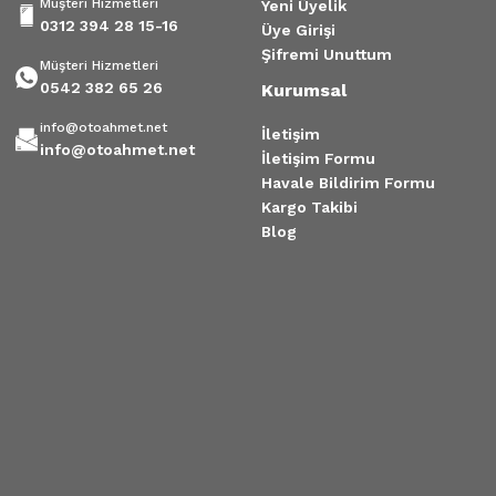
Müşteri Hizmetleri
Yeni Üyelik
0312 394 28 15-16
Üye Girişi
Şifremi Unuttum
Müşteri Hizmetleri
0542 382 65 26
Kurumsal
info@otoahmet.net
İletişim
info@otoahmet.net
İletişim Formu
Havale Bildirim Formu
Kargo Takibi
Blog