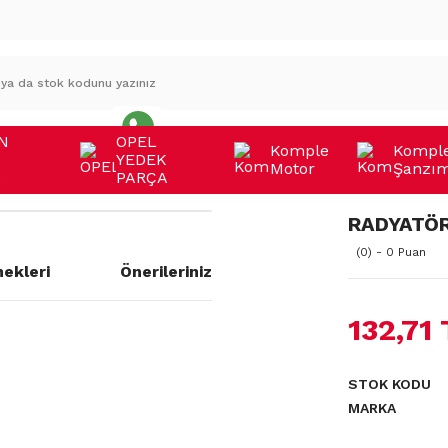
N
OPEL
Komple
Kompl
YEDEK
Motor
Şanzı
A
PARÇA
RADYATÖ
(0) - 0 Puan
ekleri
Önerileriniz
132,71
a yetersiz gördüğünüz noktaları
STOK KODU
MARKA