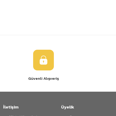
Yorum Yaz
Ürün resmi kalitesiz, bozuk veya görüntülenemiyor.
Radyatör Üst Hortumu Megane 2 Scenic 2 1,9 Dizel
Ürün açıklamasında eksik bilgiler bulunuyor.
Ürün bilgilerinde hatalar bulunuyor.
361,40 TL
Ürün fiyatı diğer sitelerden daha pahalı.
Bu ürüne benzer farklı alternatifler olmalı.
Gönder
Güvenli Alışveriş
İletişim
Üyelik