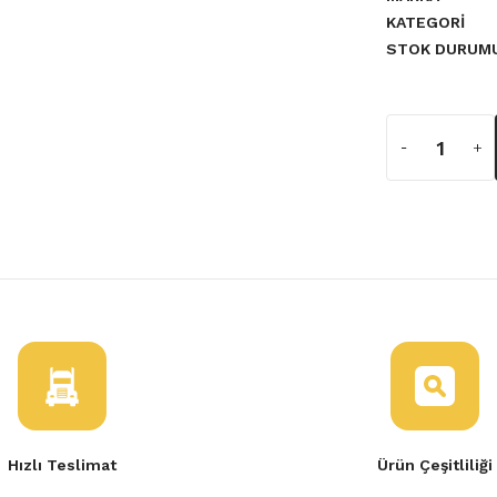
KATEGORI
STOK DURUM
a yetersiz gördüğünüz noktaları
 Filtresi
Hızlı Teslimat
Ürün Çeşitliliği