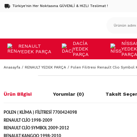
Türkiye'nin Her Noktasına GÜVENLİ & HIZLI Teslimat !
DACİA
NİSSA
RENAULT
YEDEK
YEDEK
YEDEK PARÇA
PARÇA
PARÇ
Anasayfa
RENAULT YEDEK PARÇA
Polen Filitresi Renault Clio Symbol
Ürün Bilgisi
Yorumlar (0)
Taksit Seçen
POLEN ( KLİMA ) FİLİTRESİ 7700424098
RENAULT CLİO 1998-2009
RENAULT CLİO SYMBOL 2009-2012
RENAULT KANGOO 1998-2010