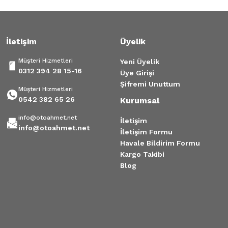
Gönder
İletişim
Üyelik
Müşteri Hizmetleri
Yeni Üyelik
0312 394 28 15-16
Üye Girişi
Şifremi Unuttum
Müşteri Hizmetleri
0542 382 65 26
Kurumsal
info@otoahmet.net
İletişim
info@otoahmet.net
İletişim Formu
Havale Bildirim Formu
Kargo Takibi
Blog