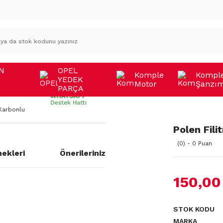
N
OPEL
Komple
Kompl
YEDEK
Motor
Şanzı
A
PARÇA
 Karbonlu
Polen Fili
(0) - 0 Puan
ekleri
Önerileriniz
150,00
STOK KODU
MARKA