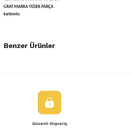
GRAT MARKA YEDEK PARÇA
karbonlu
Bu ürünün fiyat bilgisi, resim, ürün açıklamalarında ve diğer konulard
öneri formunu kullanarak tarafımıza iletebilirsiniz.
Benzer Ürünler
Bu ürüne ilk yorumu siz yapın!
Görüş ve önerileriniz için teşekkür ederiz.
Yorum Yaz
Ürün resmi kalitesiz, bozuk veya görüntülenemiyor.
Polen (Klima) Filitresi Renault Clio Kangoo
Renault Clio Polen
Ürün açıklamasında eksik bilgiler bulunuyor.
Ürün bilgilerinde hatalar bulunuyor.
120,00 TL
100,00 TL
Ürün fiyatı diğer sitelerden daha pahalı.
Bu ürüne benzer farklı alternatifler olmalı.
Renault Clio Kango Polen Filitresi
Güvenli Alışveriş
350,00 TL