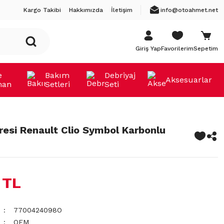
Kargo Takibi
Hakkımızda
İletişim
info@otoahmet.net
Giriş Yap
Favorilerim
Sepetim
e
Bakım
Debriyaj
Aksesuarlar
man
Setleri
Seti
tresi Renault Clio Symbol Karbonlu
 TL
7700424098O
OEM