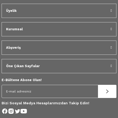
 Yedek Parça
Üyelik
dek Parça
e Yedek Parça
Kurumsal
 Yedek Parça
Alışveriş
r Yedek Parça
Öne Çıkan Sayfalar
E-Bültene Abone Olun!
Bizi Sosyal Medya Hesaplarımızdan Takip Edin!