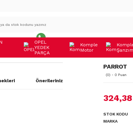
N
OPEL
Komple
Kompl
YEDEK
Motor
Şanzı
A
PARÇA
PARROT
(0) - 0 Puan
ekleri
Önerileriniz
324,38
a yetersiz gördüğünüz noktaları
STOK KODU
MARKA