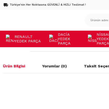
Türkiye'nin Her Noktasına GÜVENLİ & HIZLI Teslimat !
DACİA
NİSSA
RENAULT
YEDEK
YEDEK
YEDEK PARÇA
PARÇA
PARÇ
Ürün Bilgisi
Yorumlar (0)
Taksit Seçen
Bu ürünün fiyat bilgisi, resim, ürün açıklamalarında ve diğer konulard
öneri formunu kullanarak tarafımıza iletebilirsiniz.
Bu ürüne ilk yorumu siz yapın!
Görüş ve önerileriniz için teşekkür ederiz.