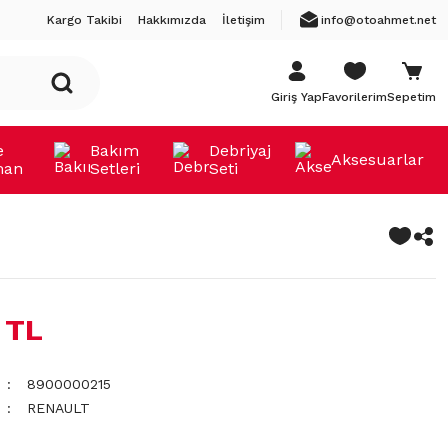
Kargo Takibi
Hakkımızda
İletişim
info@otoahmet.net
Giriş Yap
Favorilerim
Sepetim
e
Bakım
Debriyaj
Aksesuarlar
man
Setleri
Seti
 TL
8900000215
RENAULT