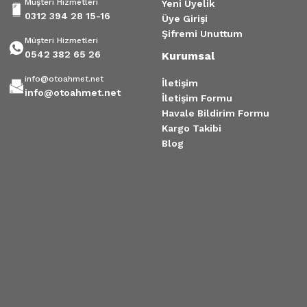
Müşteri Hizmetleri
Yeni Üyelik
0312 394 28 15-16
Üye Girişi
Şifremi Unuttum
Müşteri Hizmetleri
0542 382 65 26
Kurumsal
info@otoahmet.net
İletişim
info@otoahmet.net
İletişim Formu
Havale Bildirim Formu
Kargo Takibi
Blog