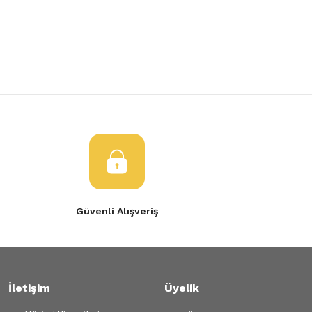
Yorum Yaz
Ürün resmi kalitesiz, bozuk veya görüntülenemiyor.
Ürün açıklamasında eksik bilgiler bulunuyor.
Ürün bilgilerinde hatalar bulunuyor.
Ürün fiyatı diğer sitelerden daha pahalı.
Bu ürüne benzer farklı alternatifler olmalı.
Gönder
Güvenli Alışveriş
İletişim
Üyelik