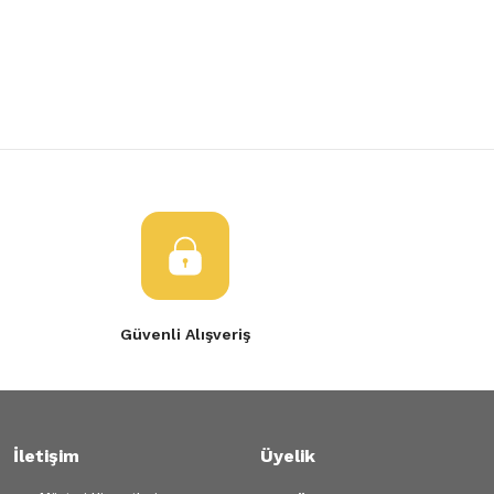
Yorum Yaz
Ürün resmi kalitesiz, bozuk veya görüntülenemiyor.
Ürün açıklamasında eksik bilgiler bulunuyor.
Ürün bilgilerinde hatalar bulunuyor.
Ürün fiyatı diğer sitelerden daha pahalı.
Bu ürüne benzer farklı alternatifler olmalı.
Gönder
Güvenli Alışveriş
İletişim
Üyelik