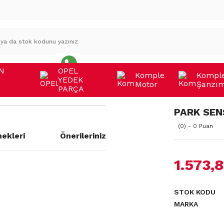
N
OPEL
Komple
Kompl
YEDEK
Motor
Şanzı
A
PARÇA
PARK SEN
(0) - 0 Puan
ekleri
Önerileriniz
1.573,
a yetersiz gördüğünüz noktaları
STOK KODU
MARKA