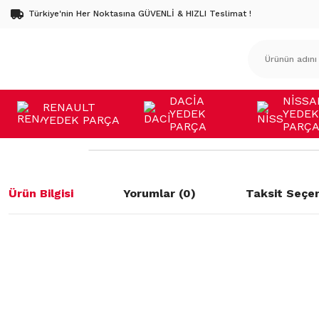
Türkiye'nin Her Noktasına GÜVENLİ & HIZLI Teslimat !
DACİA
NİSSA
RENAULT
YEDEK
YEDEK
YEDEK PARÇA
PARÇA
PARÇ
Ürün Bilgisi
Yorumlar (0)
Taksit Seçen
Bu ürünün fiyat bilgisi, resim, ürün açıklamalarında ve diğer konulard
öneri formunu kullanarak tarafımıza iletebilirsiniz.
Bu ürüne ilk yorumu siz yapın!
Görüş ve önerileriniz için teşekkür ederiz.