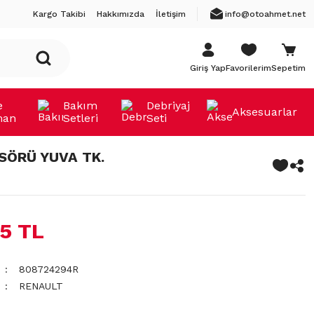
Kargo Takibi
Hakkımızda
İletişim
info@otoahmet.net
Giriş Yap
Favorilerim
Sepetim
e
Bakım
Debriyaj
Aksesuarlar
man
Setleri
Seti
SÖRÜ YUVA TK.
85 TL
808724294R
RENAULT