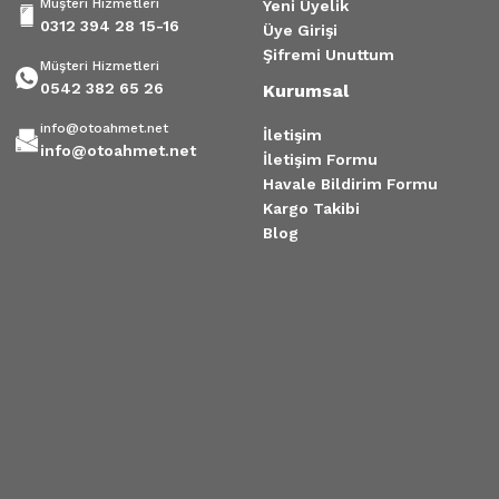
Müşteri Hizmetleri
Yeni Üyelik
0312 394 28 15-16
Üye Girişi
Şifremi Unuttum
Müşteri Hizmetleri
0542 382 65 26
Kurumsal
info@otoahmet.net
İletişim
info@otoahmet.net
İletişim Formu
Havale Bildirim Formu
Kargo Takibi
Blog