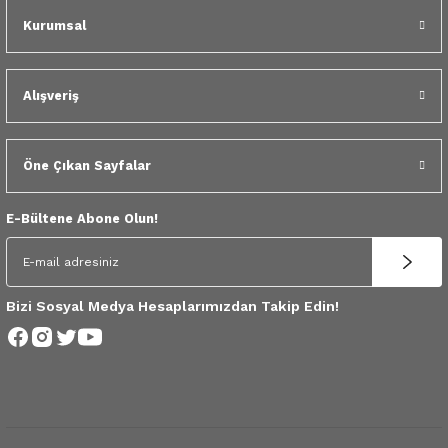
 Yedek Parça
Kurumsal
dek Parça
Alışveriş
e Yedek Parça
 Yedek Parça
Öne Çıkan Sayfalar
r Yedek Parça
E-Bültene Abone Olun!
Bizi Sosyal Medya Hesaplarımızdan Takip Edin!