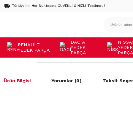
Türkiye'nin Her Noktasına GÜVENLİ & HIZLI Teslimat !
DACİA
NİSSA
RENAULT
YEDEK
YEDEK
YEDEK PARÇA
PARÇA
PARÇ
Ürün Bilgisi
Yorumlar (0)
Taksit Seçen
Bu ürünün fiyat bilgisi, resim, ürün açıklamalarında ve diğer konulard
öneri formunu kullanarak tarafımıza iletebilirsiniz.
Bu ürüne ilk yorumu siz yapın!
Görüş ve önerileriniz için teşekkür ederiz.