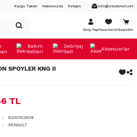
Kargo Takibi
Hakkımızda
İletişim
info@otoahmet.net
Giriş Yap
Favorilerim
Sepetim
e
Bakım
Debriyaj
Aksesuarlar
man
Setleri
Seti
N SPOYLER KNG II
46 TL
8200152609
RENAULT