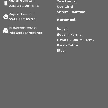
Müşteri Hizmetleri
Yeni Üyelik
0312 394 28 15-16
Üye Girişi
Şifremi Unuttum
Müşteri Hizmetleri
0542 382 65 26
Kurumsal
info@otoahmet.net
İletişim
info@otoahmet.net
İletişim Formu
Havale Bildirim Formu
Kargo Takibi
Blog