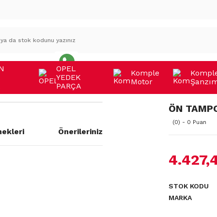
N
OPEL
Komple
Kompl
YEDEK
Motor
Şanzı
A
PARÇA
ÖN TAMPO
(0) - 0 Puan
ekleri
Önerileriniz
4.427,
a yetersiz gördüğünüz noktaları
STOK KODU
MARKA