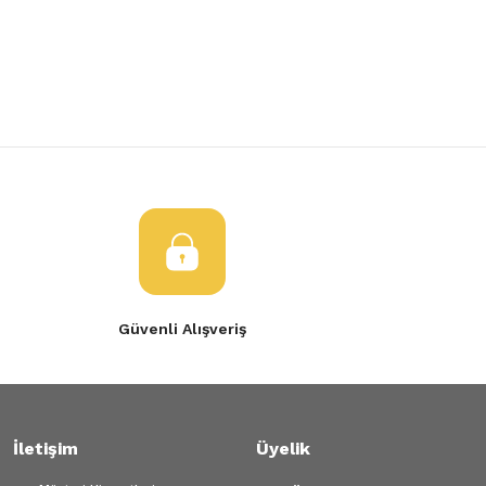
Yorum Yaz
Ürün resmi kalitesiz, bozuk veya görüntülenemiyor.
Ürün açıklamasında eksik bilgiler bulunuyor.
Ürün bilgilerinde hatalar bulunuyor.
Ürün fiyatı diğer sitelerden daha pahalı.
Bu ürüne benzer farklı alternatifler olmalı.
Gönder
Güvenli Alışveriş
İletişim
Üyelik