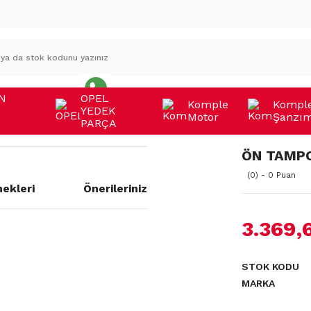
N
OPEL
Komple
Kompl
YEDEK
Motor
Şanzı
A
PARÇA
ÖN TAMPO
(0) - 0 Puan
ekleri
Önerileriniz
3.369,
a yetersiz gördüğünüz noktaları
STOK KODU
MARKA