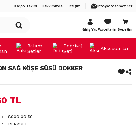
Kargo Takibi
Hakkımızda
İletişim
info@otoahmet.net
Giriş Yap
Favorilerim
Sepetim
e
Bakım
Debriyaj
Aksesuarlar
man
Setleri
Seti
N SAĞ KÖŞE SÜSÜ DOKKER
60 TL
8900100159
RENAULT