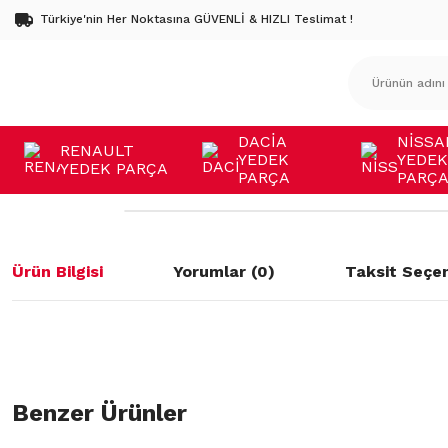
Türkiye'nin Her Noktasına GÜVENLİ & HIZLI Teslimat !
DACİA
NİSSA
RENAULT
YEDEK
YEDEK
YEDEK PARÇA
PARÇA
PARÇ
Ürün Bilgisi
Yorumlar (0)
Taksit Seçen
Bu ürünün fiyat bilgisi, resim, ürün açıklamalarında ve diğer konulard
öneri formunu kullanarak tarafımıza iletebilirsiniz.
Benzer Ürünler
Bu ürüne ilk yorumu siz yapın!
Görüş ve önerileriniz için teşekkür ederiz.