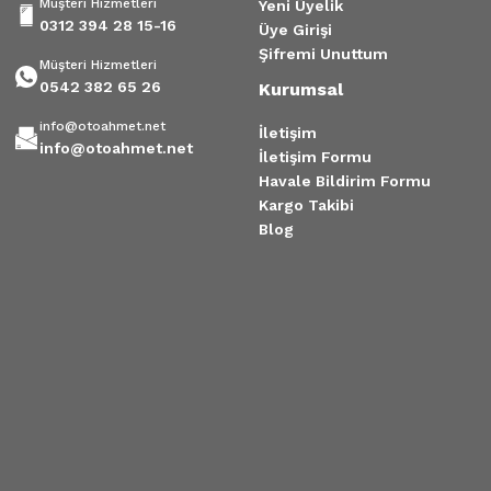
Müşteri Hizmetleri
Yeni Üyelik
0312 394 28 15-16
Üye Girişi
Şifremi Unuttum
Müşteri Hizmetleri
0542 382 65 26
Kurumsal
info@otoahmet.net
İletişim
info@otoahmet.net
İletişim Formu
Havale Bildirim Formu
Kargo Takibi
Blog