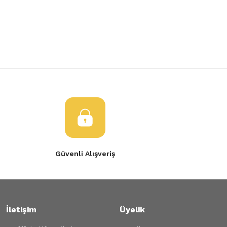
Yorum Yaz
Tükendi
Ürün resmi kalitesiz, bozuk veya görüntülenemiyor.
ÖN TAMPON SAĞ KÖŞE SÜSÜ DOKKER
Ürün açıklamasında eksik bilgiler bulunuyor.
Ürün bilgilerinde hatalar bulunuyor.
3.369,60 TL
Ürün fiyatı diğer sitelerden daha pahalı.
Bu ürüne benzer farklı alternatifler olmalı.
Gönder
Güvenli Alışveriş
İletişim
Üyelik