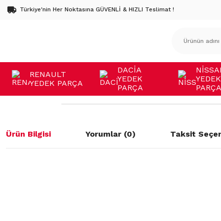
Türkiye'nin Her Noktasına GÜVENLİ & HIZLI Teslimat !
DACİA
NİSSA
RENAULT
YEDEK
YEDEK
YEDEK PARÇA
PARÇA
PARÇ
Ürün Bilgisi
Yorumlar (0)
Taksit Seçen
Bu ürünün fiyat bilgisi, resim, ürün açıklamalarında ve diğer konulard
öneri formunu kullanarak tarafımıza iletebilirsiniz.
Bu ürüne ilk yorumu siz yapın!
Görüş ve önerileriniz için teşekkür ederiz.