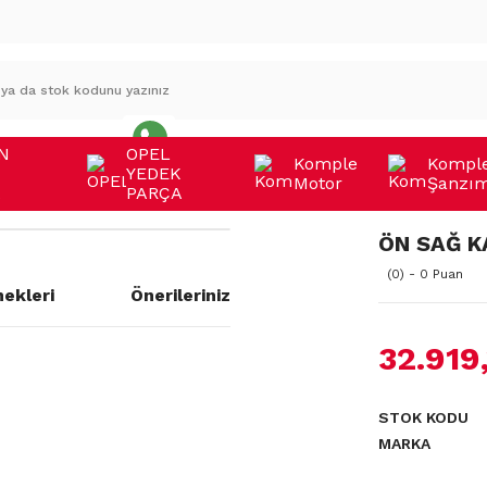
N
OPEL
Komple
Kompl
YEDEK
Motor
Şanzı
A
PARÇA
ÖN SAĞ K
(0) - 0 Puan
ekleri
Önerileriniz
32.919
a yetersiz gördüğünüz noktaları
STOK KODU
MARKA