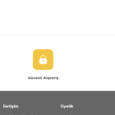
Yorum Yaz
Tükendi
Ürün resmi kalitesiz, bozuk veya görüntülenemiyor.
ÖN SAĞ CAM DIŞ FİTİLİ
Ürün açıklamasında eksik bilgiler bulunuyor.
Ürün bilgilerinde hatalar bulunuyor.
6.660,11 TL
Ürün fiyatı diğer sitelerden daha pahalı.
Bu ürüne benzer farklı alternatifler olmalı.
Gönder
Güvenli Alışveriş
İletişim
Üyelik