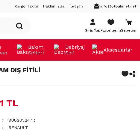
Kargo Takibi
Hakkımızda
İletişim
info@otoahmet.net
Giriş Yap
Favorilerim
Sepetim
e
Bakım
Debriyaj
Aksesuarlar
man
Setleri
Seti
M DIŞ FİTİLİ
11 TL
808205247R
RENAULT