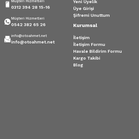
Müşteri Hizmetleri
Yeni Üyelik
0312 394 28 15-16
Üye Girişi
Şifremi Unuttum
Müşteri Hizmetleri
0542 382 65 26
Kurumsal
info@otoahmet.net
İletişim
info@otoahmet.net
İletişim Formu
Havale Bildirim Formu
Kargo Takibi
Blog