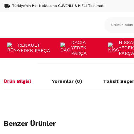
Türkiye'nin Her Noktasına GÜVENLİ & HIZLI Teslimat !
DACİA
NİSSA
RENAULT
YEDEK
YEDEK
YEDEK PARÇA
PARÇA
PARÇ
Ürün Bilgisi
Yorumlar (0)
Taksit Seçen
Bu ürünün fiyat bilgisi, resim, ürün açıklamalarında ve diğer konulard
öneri formunu kullanarak tarafımıza iletebilirsiniz.
Benzer Ürünler
Bu ürüne ilk yorumu siz yapın!
Görüş ve önerileriniz için teşekkür ederiz.