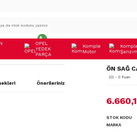
N
OPEL
Komple
Kompl
YEDEK
Motor
Şanzı
A
PARÇA
ÖN SAĞ CA
(0) - 0 Puan
ekleri
Önerileriniz
6.660,
a yetersiz gördüğünüz noktaları
STOK KODU
MARKA