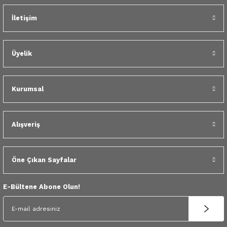
 Yedek Parça
İletişim
dek Parça
Üyelik
e Yedek Parça
 Yedek Parça
Kurumsal
r Yedek Parça
Alışveriş
Öne Çıkan Sayfalar
E-Bültene Abone Olun!