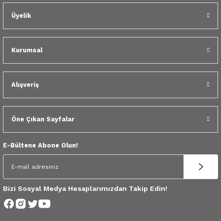
 Yedek Parça
Üyelik
dek Parça
Kurumsal
e Yedek Parça
 Yedek Parça
Alışveriş
r Yedek Parça
Öne Çıkan Sayfalar
E-Bültene Abone Olun!
Bizi Sosyal Medya Hesaplarımızdan Takip Edin!