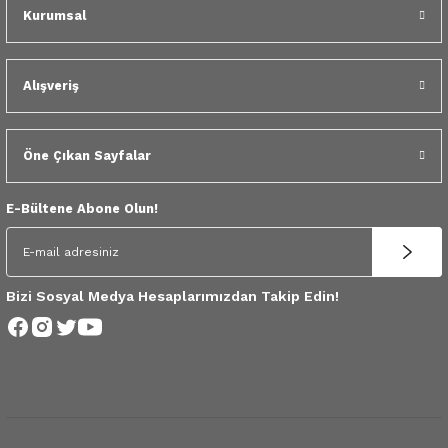
 Yedek Parça
Kurumsal
dek Parça
Alışveriş
e Yedek Parça
Öne Çıkan Sayfalar
 Yedek Parça
r Yedek Parça
E-Bültene Abone Olun!
Bizi Sosyal Medya Hesaplarımızdan Takip Edin!