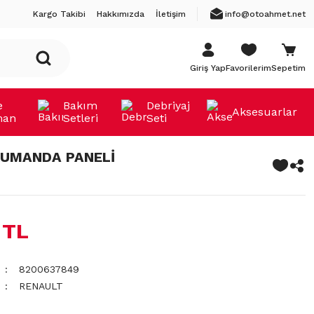
Kargo Takibi
Hakkımızda
İletişim
info@otoahmet.net
Giriş Yap
Favorilerim
Sepetim
e
Bakım
Debriyaj
Aksesuarlar
man
Setleri
Seti
KUMANDA PANELİ
 TL
8200637849
RENAULT