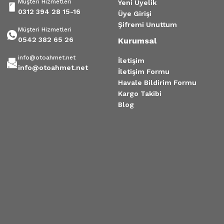
Müşteri Hizmetleri
Yeni Üyelik
0312 394 28 15-16
Üye Girişi
Şifremi Unuttum
Müşteri Hizmetleri
0542 382 65 26
Kurumsal
info@otoahmet.net
İletişim
info@otoahmet.net
İletişim Formu
Havale Bildirim Formu
Kargo Takibi
Blog