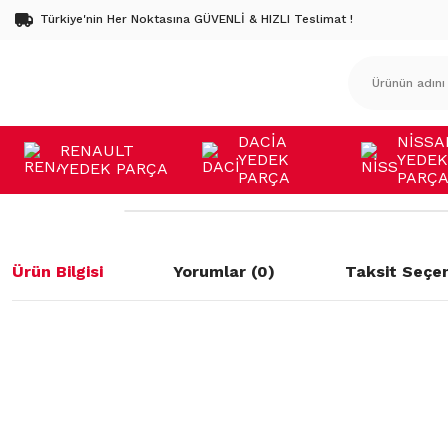
Türkiye'nin Her Noktasına GÜVENLİ & HIZLI Teslimat !
DACİA
NİSSA
RENAULT
YEDEK
YEDEK
YEDEK PARÇA
PARÇA
PARÇ
Ürün Bilgisi
Yorumlar (0)
Taksit Seçen
Bu ürünün fiyat bilgisi, resim, ürün açıklamalarında ve diğer konulard
öneri formunu kullanarak tarafımıza iletebilirsiniz.
Bu ürüne ilk yorumu siz yapın!
Görüş ve önerileriniz için teşekkür ederiz.