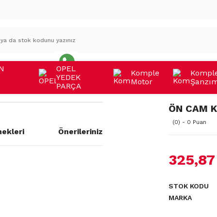
N
OPEL
Komple
Kompl
YEDEK
Motor
Şanzı
A
PARÇA
ÖN CAM 
(0) - 0 Puan
ekleri
Önerileriniz
325,87
a yetersiz gördüğünüz noktaları
STOK KODU
MARKA