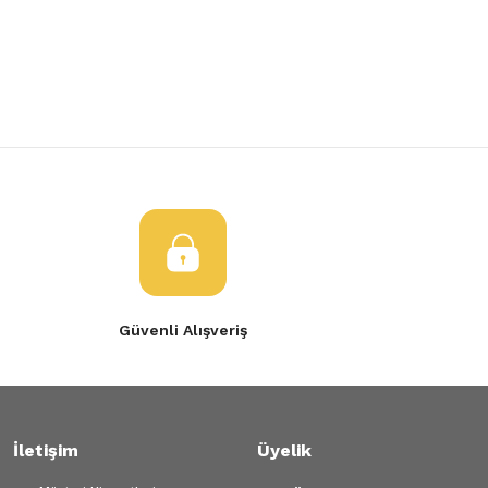
Yorum Yaz
Ürün resmi kalitesiz, bozuk veya görüntülenemiyor.
Ürün açıklamasında eksik bilgiler bulunuyor.
Ürün bilgilerinde hatalar bulunuyor.
Ürün fiyatı diğer sitelerden daha pahalı.
Bu ürüne benzer farklı alternatifler olmalı.
Gönder
Güvenli Alışveriş
İletişim
Üyelik