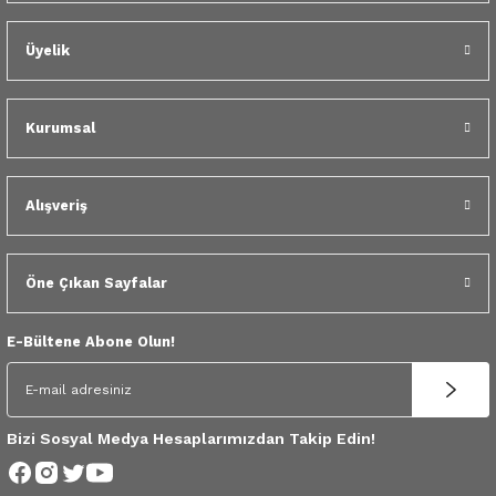
 Yedek Parça
Üyelik
dek Parça
e Yedek Parça
Kurumsal
 Yedek Parça
Alışveriş
r Yedek Parça
Öne Çıkan Sayfalar
E-Bültene Abone Olun!
Bizi Sosyal Medya Hesaplarımızdan Takip Edin!