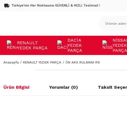
Türkiye'nin Her Noktasına GÜVENLİ & HIZLI Teslimat !
DACİA
NİSSA
RENAULT
YEDEK
YEDEK
YEDEK PARÇA
PARÇA
PARÇ
Anasayfa
RENAULT YEDEK PARÇA
ÖN AKS RULMANI R9
Ürün Bilgisi
Yorumlar (0)
Taksit Seçen
Bu ürünün fiyat bilgisi, resim, ürün açıklamalarında ve diğer konulard
öneri formunu kullanarak tarafımıza iletebilirsiniz.