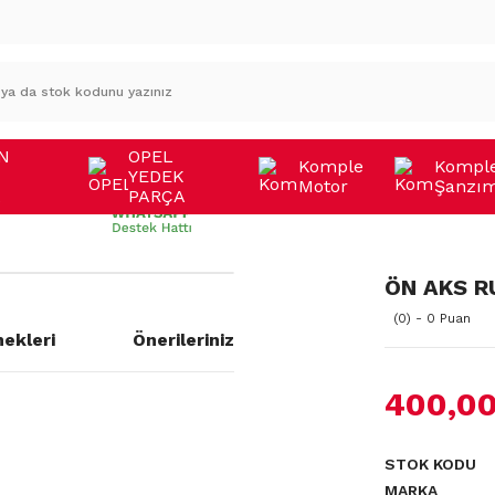
N
OPEL
Komple
Kompl
YEDEK
Motor
Şanzı
A
PARÇA
ÖN AKS R
(0) - 0 Puan
ekleri
Önerileriniz
400,00
a yetersiz gördüğünüz noktaları
STOK KODU
MARKA