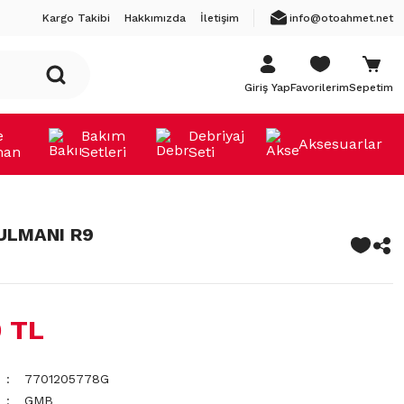
Kargo Takibi
Hakkımızda
İletişim
info@otoahmet.net
Giriş Yap
Favorilerim
Sepetim
e
Bakım
Debriyaj
Aksesuarlar
man
Setleri
Seti
ULMANI R9
 TL
7701205778G
GMB