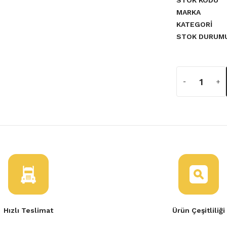
STOK KODU
MARKA
KATEGORI
STOK DURUM
n Mcv Symbol Sandero
ro Logan Clio 3 Modus
Hızlı Teslimat
Ürün Çeşitliliği