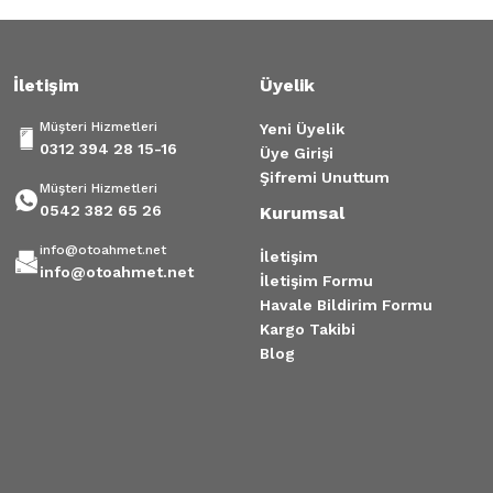
Tükendi
İletişim
Üyelik
ÖN AKS SOL LOGAN SANDERO II SYMBOL JOY 2013-
Symbol-S
Müşteri Hizmetleri
Yeni Üyelik
30.117,05 TL
3.000,0
0312 394 28 15-16
Üye Girişi
Şifremi Unuttum
Müşteri Hizmetleri
0542 382 65 26
Kurumsal
info@otoahmet.net
İletişim
info@otoahmet.net
İletişim Formu
Havale Bildirim Formu
Kargo Takibi
Blog