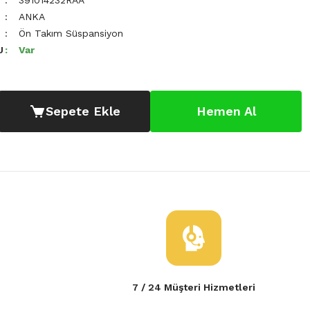
391014232RAA
ANKA
Ön Takım Süspansiyon
U
Var
Sepete Ekle
Hemen Al
7 / 24 Müşteri Hizmetleri