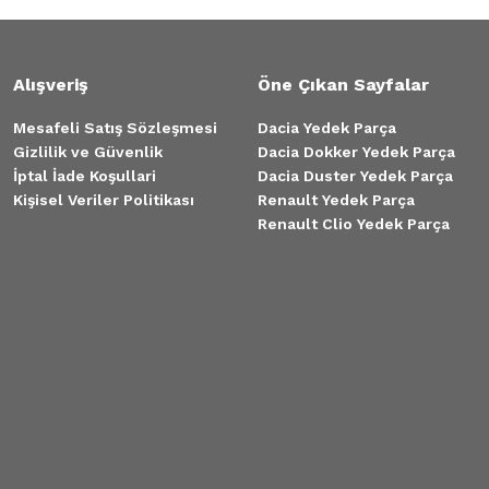
Tükendi
Alışveriş
Öne Çıkan Sayfalar
andero Sol Ön Aks 391014946R
Mesafeli Satış Sözleşmesi
Dacia Yedek Parça
0 TL
Gizlilik ve Güvenlik
Dacia Dokker Yedek Parça
İptal İade Koşullari
Dacia Duster Yedek Parça
Kişisel Veriler Politikası
Renault Yedek Parça
Renault Clio Yedek Parça