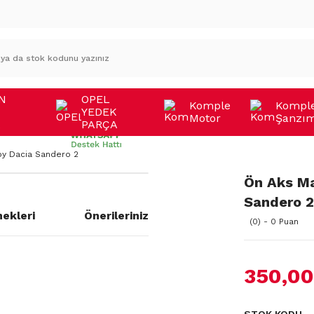
N
OPEL
Komple
Kompl
YEDEK
Motor
Şanzı
A
PARÇA
oy Dacia Sandero 2
Ön Aks Ma
Sandero 2
ekleri
Önerileriniz
(0) - 0 Puan
350,00
a yetersiz gördüğünüz noktaları