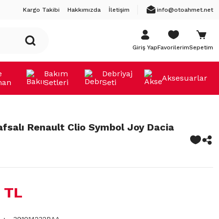
Kargo Takibi
Hakkımızda
İletişim
info@otoahmet.net
Giriş Yap
Favorilerim
Sepetim
e
Bakım
Debriyaj
Aksesuarlar
man
Setleri
Seti
fsalı Renault Clio Symbol Joy Dacia
 TL