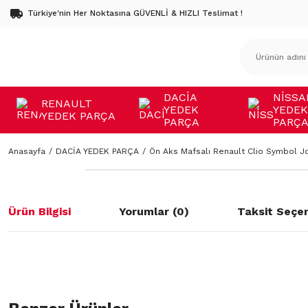
Türkiye'nin Her Noktasına GÜVENLİ & HIZLI Teslimat !
DACİA
NİSSA
RENAULT
YEDEK
YEDEK
YEDEK PARÇA
PARÇA
PARÇ
Anasayfa
DACİA YEDEK PARÇA
Ön Aks Mafsalı Renault Clio Symbol J
Ürün Bilgisi
Yorumlar (0)
Taksit Seçen
Bu ürünün fiyat bilgisi, resim, ürün açıklamalarında ve diğer konulard
öneri formunu kullanarak tarafımıza iletebilirsiniz.