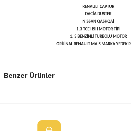
RENAULT CAPTUR
DACİA DUSTER
NİSSAN QASHQAİ
1.3 TCE H5H MOTOR TİPİ
1. 3 BENZİNLİ TURBOLU MOTOR
ORİJİNAL RENAULT MAİS MARKA YEDEK 
Bu ürünün fiyat bilgisi, resim, ürün açıklamalarında ve diğer konulard
öneri formunu kullanarak tarafımıza iletebilirsiniz.
Benzer Ürünler
Bu ürüne ilk yorumu siz yapın!
Görüş ve önerileriniz için teşekkür ederiz.
Yorum Yaz
Ürün resmi kalitesiz, bozuk veya görüntülenemiyor.
Alternatör Motor Kayışı Megane 4 Duster 1.3 Tce
Ürün açıklamasında eksik bilgiler bulunuyor.
Ürün bilgilerinde hatalar bulunuyor.
550,00 TL
Ürün fiyatı diğer sitelerden daha pahalı.