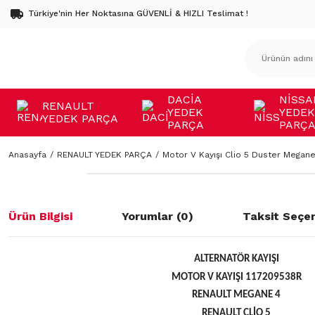
Türkiye'nin Her Noktasına GÜVENLİ & HIZLI Teslimat !
DACİA
NİSSA
RENAULT
YEDEK
YEDEK
YEDEK PARÇA
PARÇA
PARÇ
Anasayfa
RENAULT YEDEK PARÇA
Motor V Kayışı Clio 5 Duster Megane
Ürün Bilgisi
Yorumlar (0)
Taksit Seçen
ALTERNATÖR KAYIŞI
MOTOR V KAYIŞI 117209538R
RENAULT MEGANE 4
RENAULT CLİO 5