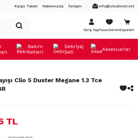
Kargo Takibi
Hakkımızda
İletişim
info@otoahmet.net
Giriş Yap
Favorilerim
Sepetim
e
Bakım
Debriyaj
Aksesuarlar
man
Setleri
Seti
ayışı Clio 5 Duster Megane 1.3 Tce
8R
15 TL