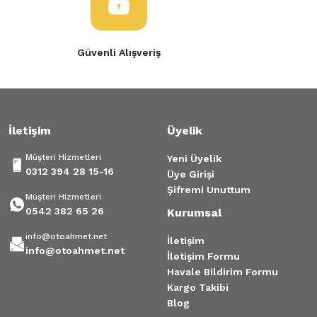
Bu ürüne benzer farklı alternatifler olmalı.
Güvenli Alışveriş
Gönder
İletişim
Üyelik
Müşteri Hizmetleri
Yeni Üyelik
0312 394 28 15-16
Üye Girişi
Şifremi Unuttum
Müşteri Hizmetleri
0542 382 65 26
Kurumsal
info@otoahmet.net
İletişim
info@otoahmet.net
İletişim Formu
Havale Bildirim Formu
Kargo Takibi
Blog