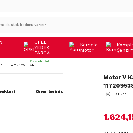
N
OPEL
Komple
Kompl
YEDEK
Motor
Şanzı
A
PARÇA
 1.3 Tce 117209538R
Motor V K
11720953
ekleri
Önerileriniz
(0) - 0 Puan
1.624,