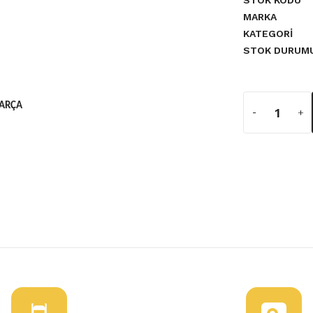
STOK KODU
MARKA
KATEGORI
STOK DURUM
PARÇA
a yetersiz gördüğünüz noktaları