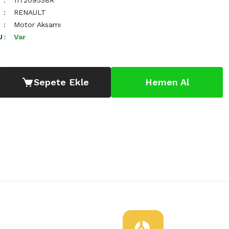
117209538R
RENAULT
Motor Aksamı
U
Var
Sepete Ekle
Hemen Al