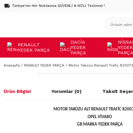
Türkiye'nin Her Noktasına GÜVENLİ & HIZLI Teslimat !
DACİA
NİSSA
RENAULT
YEDEK
YEDEK
YEDEK PARÇA
PARÇA
PARÇ
Anasayfa
RENAULT YEDEK PARÇA
Motor Takozu Renault Trafic 82007
Ürün Bilgisi
Yorumlar (0)
Taksit Seçen
MOTOR TAKOZU ALT RENAULT TRAFİC 8200
OPEL VİVARO
GB MARKA YEDEK PARÇA