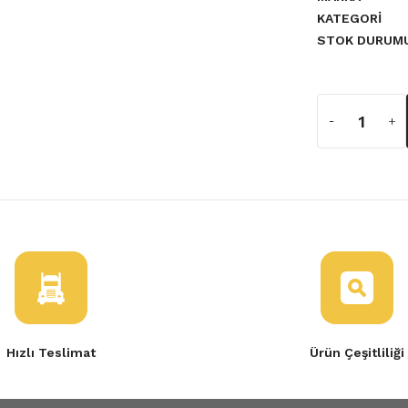
KATEGORI
STOK DURUM
a yetersiz gördüğünüz noktaları
 Alt
Hızlı Teslimat
Ürün Çeşitliliği