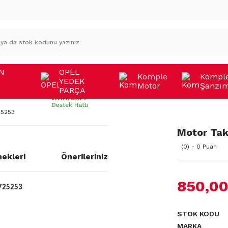
N
OPEL
Komple
Kompl
YEDEK
Motor
Şanzı
A
PARÇA
25253
Motor Tak
(0) - 0 Puan
ekleri
Önerileriniz
850,00
725253
STOK KODU
MARKA