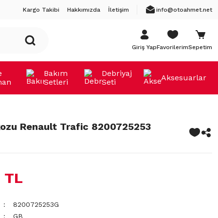
Kargo Takibi
Hakkımızda
İletişim
info@otoahmet.net
Giriş Yap
Favorilerim
Sepetim
e
Bakım
Debriyaj
Aksesuarlar
man
Setleri
Seti
ozu Renault Trafic 8200725253
 TL
8200725253G
GB