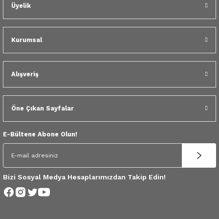
 Yedek Parça
Üyelik
dek Parça
Kurumsal
e Yedek Parça
Alışveriş
 Yedek Parça
r Yedek Parça
Öne Çıkan Sayfalar
E-Bültene Abone Olun!
Bizi Sosyal Medya Hesaplarımızdan Takip Edin!