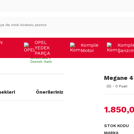
N
OPEL
Komple
Kompl
YEDEK
Motor
Şanzı
A
PARÇA
Megane 4
(0) - 0 Puan
ekleri
Önerileriniz
1.850,
STOK KODU
MARKA