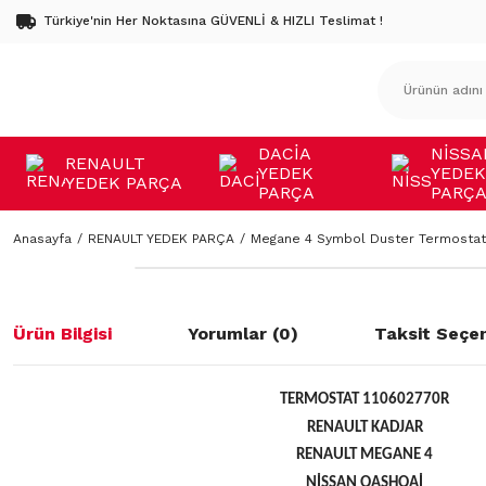
Türkiye'nin Her Noktasına GÜVENLİ & HIZLI Teslimat !
DACİA
NİSSA
RENAULT
YEDEK
YEDEK
YEDEK PARÇA
PARÇA
PARÇ
Anasayfa
RENAULT YEDEK PARÇA
Megane 4 Symbol Duster Termostat
Ürün Bilgisi
Yorumlar (0)
Taksit Seçen
TERMOSTAT 110602770R
RENAULT KADJAR
RENAULT MEGANE 4
NİSSAN QASHQAİ