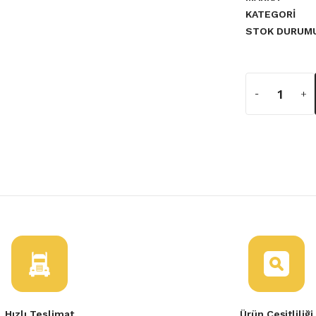
KATEGORI
STOK DURUM
a yetersiz gördüğünüz noktaları
 Symbol Kadjar Megane 4
Tükendi
r Clio 4 Megane 4 1.5 Dizel
Hızlı Teslimat
Ürün Çeşitliliği