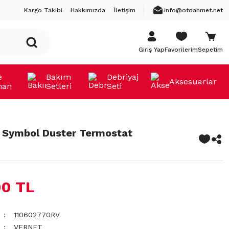
Kargo Takibi
Hakkımızda
İletişim
info@otoahmet.net
Giriş Yap
Favorilerim
Sepetim
e
Bakım
Debriyaj
Aksesuarlar
man
Setleri
Seti
 Symbol Duster Termostat
00 TL
110602770RV
VERNET