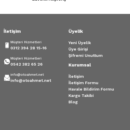
1.500,00 TL
1.500,00 TL
Gönder
Tükendi
İletişim
Üyelik
Termostat Kadjar Clio 4 Megane 4 1.5 Dizel
Müşteri Hizmetleri
Yeni Üyelik
1.200,00 TL
0312 394 28 15-16
Üye Girişi
Şifremi Unuttum
Müşteri Hizmetleri
0542 382 65 26
Kurumsal
info@otoahmet.net
İletişim
info@otoahmet.net
İletişim Formu
Havale Bildirim Formu
Kargo Takibi
Blog