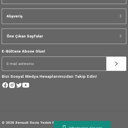
 Yedek Parça
Alışveriş
dek Parça
e Yedek Parça
Öne Çıkan Sayfalar
 Yedek Parça
E-Bültene Abone Olun!
r Yedek Parça
Bizi Sosyal Medya Hesaplarımızdan Takip Edin!
© 2026 Renault Dacia Yedek Parça.
Tüm Hakları Saklıdır.
Whatsapp Sipariş