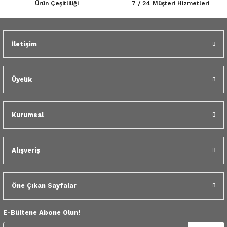
Ürün Çeşitliliği
7 / 24 Müşteri Hizmetleri
 Yedek Parça
Gönder
dek Parça
İletişim
e Yedek Parça
Üyelik
 Yedek Parça
r Yedek Parça
Kurumsal
Alışveriş
Öne Çıkan Sayfalar
E-Bültene Abone Olun!