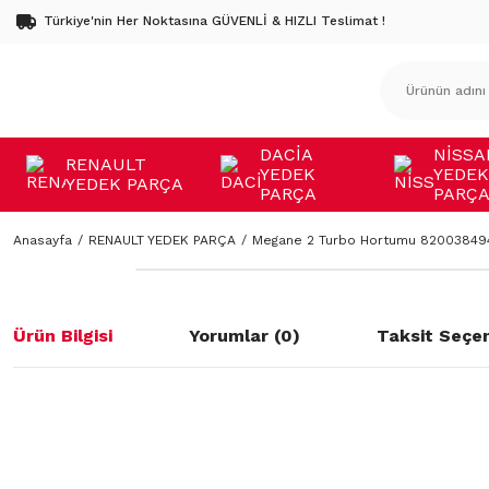
Türkiye'nin Her Noktasına GÜVENLİ & HIZLI Teslimat !
DACİA
NİSSA
RENAULT
YEDEK
YEDEK
YEDEK PARÇA
PARÇA
PARÇ
Anasayfa
RENAULT YEDEK PARÇA
Megane 2 Turbo Hortumu 820038494
Ürün Bilgisi
Yorumlar (0)
Taksit Seçen
Bu ürünün fiyat bilgisi, resim, ürün açıklamalarında ve diğer konulard
öneri formunu kullanarak tarafımıza iletebilirsiniz.