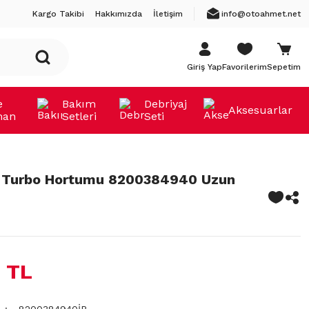
Kargo Takibi
Hakkımızda
İletişim
info@otoahmet.net
Giriş Yap
Favorilerim
Sepetim
e
Bakım
Debriyaj
Aksesuarlar
man
Setleri
Seti
 Turbo Hortumu 8200384940 Uzun
 TL