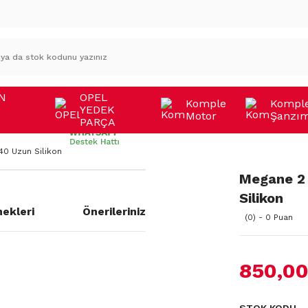
N
OPEL
Komple
Kompl
YEDEK
Motor
Şanzı
A
PARÇA
0 Uzun Silikon
Megane 2
Silikon
ekleri
Önerileriniz
(0) - 0 Puan
850,00
a yetersiz gördüğünüz noktaları