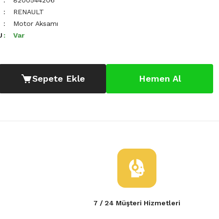
8200544206
RENAULT
Motor Aksamı
U
Var
Sepete Ekle
Hemen Al
7 / 24 Müşteri Hizmetleri