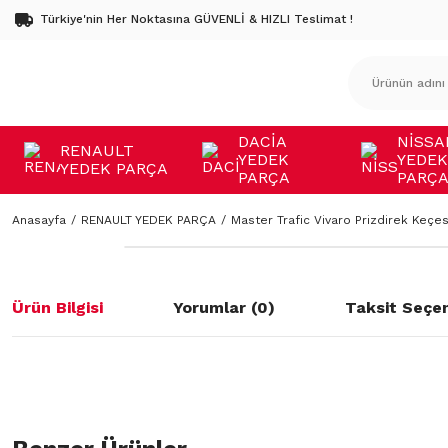
Türkiye'nin Her Noktasına GÜVENLİ & HIZLI Teslimat !
DACİA
NİSSA
RENAULT
YEDEK
YEDEK
YEDEK PARÇA
PARÇA
PARÇ
Anasayfa
RENAULT YEDEK PARÇA
Master Trafic Vivaro Prizdirek Keç
Ürün Bilgisi
Yorumlar (0)
Taksit Seçen
Bu ürünün fiyat bilgisi, resim, ürün açıklamalarında ve diğer konulard
öneri formunu kullanarak tarafımıza iletebilirsiniz.