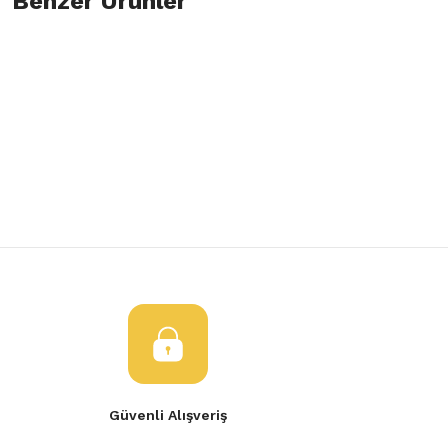
Benzer Ürünler
Bu ürüne ilk yorumu siz yapın!
Görüş ve önerileriniz için teşekkür ederiz.
Yorum Yaz
Tükendi
Ürün resmi kalitesiz, bozuk veya görüntülenemiyor.
Şanzıman Keçesi 7700852548 Master 2 Trafic
GRUP MİLİ CON
Ürün açıklamasında eksik bilgiler bulunuyor.
Ürün bilgilerinde hatalar bulunuyor.
200,00 TL
1.676,35 TL
Ürün fiyatı diğer sitelerden daha pahalı.
Bu ürüne benzer farklı alternatifler olmalı.
Gönder
Güvenli Alışveriş