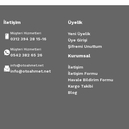
İletişim
Üyelik
Müşteri Hizmetleri
Yeni Üyelik
0312 394 28 15-16
Üye Girişi
Şifremi Unuttum
Müşteri Hizmetleri
0542 382 65 26
Kurumsal
info@otoahmet.net
İletişim
info@otoahmet.net
İletişim Formu
Havale Bildirim Formu
Kargo Takibi
Blog