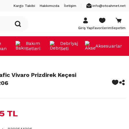
Kargo Takibi
Hakkımızda
İletişim
info@otoahmet.net
Giriş Yap
Favorilerim
Sepetim
e
Bakım
Debriyaj
Aksesuarlar
man
Setleri
Seti
fic Vivaro Prizdirek Keçesi
206
35 TL