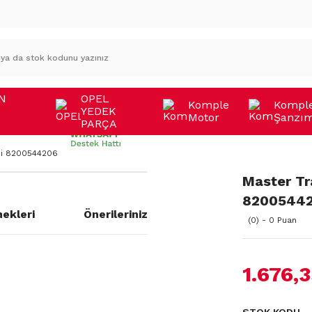
N
OPEL
Komple
Kompl
YEDEK
Motor
Şanzı
A
PARÇA
esi 8200544206
Master Tra
8200544
ekleri
Önerileriniz
(0) - 0 Puan
1.676,
a yetersiz gördüğünüz noktaları